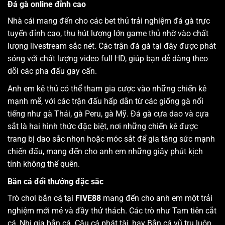
Đá gà online đỉnh cao
Nhà cái mang đến cho các bet thủ trải nghiệm đá gà trực
tuyến đỉnh cao, thu hút lượng lớn game thủ nhờ vào chất
lượng livestream sắc nét. Các trận đá gà tại đây được phát
sóng với chất lượng video full HD, giúp bạn dễ dàng theo
dõi các pha đấu gay cấn.
Anh em kê thủ có thể tham gia cược vào những chiến kê
mạnh mẽ, với các trận đấu hấp dẫn từ các giống gà nổi
tiếng như gà Thái, gà Peru, gà Mỹ. Đá gà cựa dao và cựa
sắt là hai hình thức đặc biệt, nơi những chiến kê được
trang bị dao sắc nhọn hoặc móc sắt để gia tăng sức mạnh
chiến đấu, mang đến cho anh em những giây phút kịch
tính không thể quên.
Bắn cá đổi thưởng đặc sắc
Trò chơi bắn cá tại
FIVE88
mang đến cho anh em một trải
nghiệm mới mẻ và đầy thử thách. Các trò như Tam tiên cắt
cá, Nhị gia bắn cá. Câu cá phát tài, hay Bắn cá vũ trụ luôn