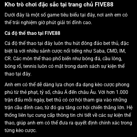
Kho trò chơi đặc sắc tại trang chủ FIVE88
Dưới đây là một số game tiêu biểu tại đây, nơi anh em có
thể trải nghiệm giờ phút giải trí đỉnh cao.
Cá độ thể thao tại FIVE88
Cá độ thể thao tại đây luôn thu hút đông đảo bet thủ, đặc
biệt là với nhiều sảnh cược nổi tiếng như Saba, CMD, IM,
CR. Các môn thể thao phổ biến như bóng đá, cầu lông,
bóng rổ, tennis luôn có mặt trong danh sách sự kiện thể
thao tại đây.
Anh em có thể dễ dàng lựa chọn đa dạng kèo cược phong
phú từ thẻ phạt, tỷ số, châu Á đến châu Âu. Với hơn 1.000
trận đấu mỗi ngày, bet thủ có cơ hội tham gia vào những
trận cầu đỉnh cao, từ đó gia tăng cơ hội chiến thắng lớn. Hệ
thống liên tục cung cấp thông tin chi tiết về các sự kiện thể
thao, giúp anh em có thể đưa ra quyết định chính xác trong
từng kèo cược.