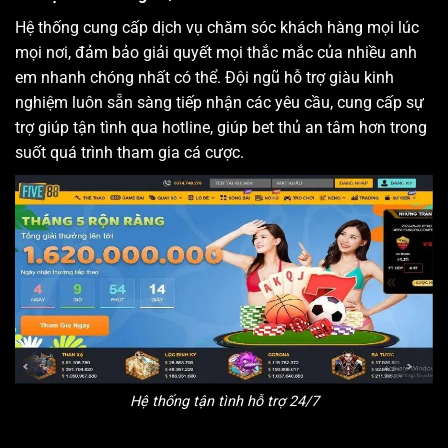
Hệ thống cung cấp dịch vụ chăm sóc khách hàng mọi lúc
mọi nơi, đảm bảo giải quyết mọi thắc mắc của nhiều anh
em nhanh chóng nhất có thể. Đội ngũ hỗ trợ giàu kinh
nghiệm luôn sẵn sàng tiếp nhận các yêu cầu, cung cấp sự
trợ giúp tận tình qua hotline, giúp bet thủ an tâm hơn trong
suốt quá trình tham gia cá cược.
Hệ thống tận tình hỗ trợ 24/7