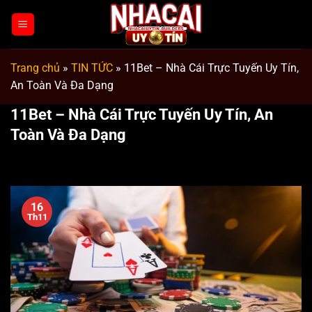
Bỏ
qua
nội
dung
Trang chủ
»
TIN TỨC
»
11Bet – Nhà Cái Trực Tuyến Uy Tín,
An Toàn Và Đa Dạng
11Bet – Nhà Cái Trực Tuyến Uy Tín, An
Toàn Và Đa Dạng
16
Th11