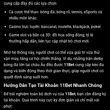
cung cấp đầy đủ các lựa chọn:
Cá cược thể thao: bóng đá, bóng rổ, tennis, eSports và
nhiều môn khác.
Casino trực tuyến: baccarat, roulette, blackjack, poker.
Game slot và bắn cá 3D: đồ họa sống động, tỷ lệ
thưởng hấp dẫn, liên tục cập nhật trò chơi mới.
Nhờ hệ thống này, người chơi có thể vừa giải trí vừa thử
vận may, tăng cơ hội chiến thắng. Ví dụ, những trận derby
bóng đá lớn tại châu Âu đều được
11Bet
cung cấp kèo đa
dạng và biến động theo thời gian thực, giúp người chơi có
quyết định sáng suốt hơn.
Hướng Dẫn Tạo Tài Khoản 11Bet Nhanh Chóng
Để trải nghiệm toàn bộ dịch vụ của
11Bet
, bạn cần đăng ký
tài khoản. Quá trình này cực kỳ đơn giản và chỉ mất vài
phút: