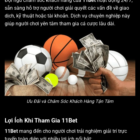
Đội ngũ chăm sóc khách hàng của
11Bet
hoạt động 24/7,
sẵn sàng hỗ trợ người chơi giải quyết các vấn đề về giao
dịch, kỹ thuật hoặc tài khoản. Dịch vụ chuyên nghiệp này
giúp người chơi yên tâm tham gia cá cược lâu dài.
Ưu Đãi và Chăm Sóc Khách Hàng Tận Tâm
Lợi Ích Khi Tham Gia 11Bet
11Bet
mang đến cho người chơi trải nghiệm giải trí trực
tuyến toàn diện với nhiều lợi ích nổi bật: