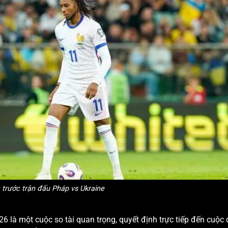
 trước trận đấu Pháp vs Ukraine
26
là một cuộc so tài quan trọng, quyết định trực tiếp đến cuộc