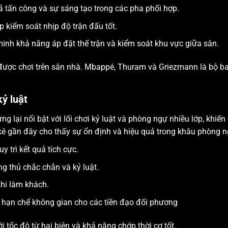
uả tấn công và sự sáng tạo trong các pha phối hợp.
p kiểm soát nhịp độ trận đấu tốt.
minh khả năng áp đặt thế trận và kiểm soát khu vực giữa sân.
hi được chơi trên sân nhà. Mbappé, Thuram và Griezmann là bộ b
ỷ luật
lại nổi bật với lối chơi kỷ luật và phòng ngự nhiều lớp, khiến
 kê gần đây cho thấy sự ổn định và hiệu quả trong khâu phòng n
y trì kết quả tích cực.
ng thủ chắc chắn và kỷ luật.
khi làm khách.
à hạn chế không gian cho các tiền đạo đối phương
 tốc độ từ hai biên và khả năng chớp thời cơ tốt.