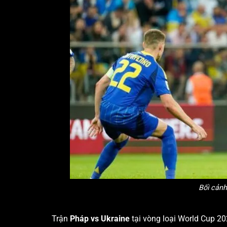
Bối cảnh
Trận
Pháp vs Ukraine
tại vòng loại
World Cup 20