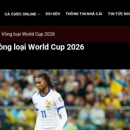
SOI KÈO
THÔNG TIN NHÀ CÁI
TIN TỨC NH
CÁ CƯỢC ONLINE
– Vòng loại World Cup 2026
Vòng loại World Cup 2026