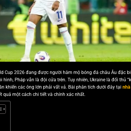
rld Cup 2026 đang được người hâm mộ bóng đá châu Âu đặc bi
 hình, Pháp vẫn là đội cửa trên. Tuy nhiên, Ukraine là đối thủ “
ần khiến các ông lớn phải vất vả.
Bài phân tích dưới đây tại
nhà
 quả một cách chi tiết và chính xác nhất.