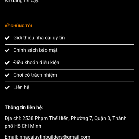
và đáng tin cậy.
VỀ CHÚNG TÔI
Giới thiệu nhà cái uy tín
Chính sách bảo mật
Điều khoản điều kiện
Chơi có trách nhiệm
Liên hệ
Thông tin liên hệ:
Địa chỉ: 2538 Phạm Thế Hiển, Phường 7, Quận 8, Thành
phố Hồ Chí Minh
Email:
nhacaiuytinbuilders@gmail.com