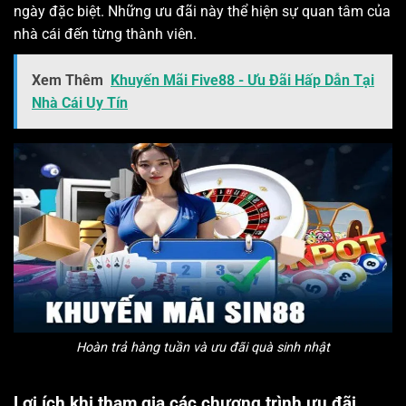
ngày đặc biệt. Những ưu đãi này thể hiện sự quan tâm của
nhà cái đến từng thành viên.
Xem Thêm
Khuyến Mãi Five88 - Ưu Đãi Hấp Dẫn Tại
Nhà Cái Uy Tín
Hoàn trả hàng tuần và ưu đãi quà sinh nhật
Lợi ích khi tham gia các chương trình ưu đãi