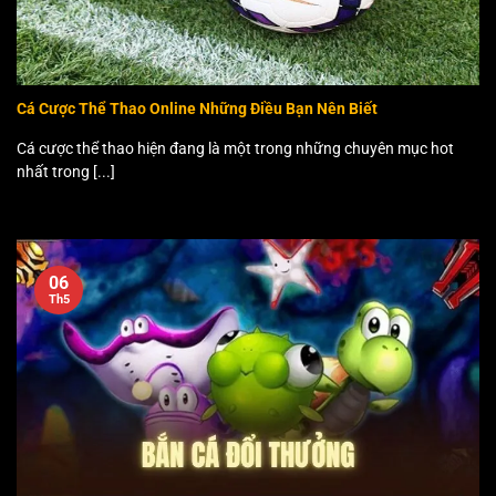
Cá Cược Thể Thao Online Những Điều Bạn Nên Biết
Cá cược thể thao hiện đang là một trong những chuyên mục hot
nhất trong [...]
06
Th5