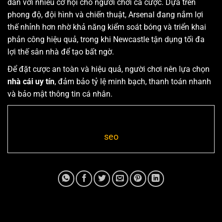
dẫn với nhiều cơ hội cho người chơi cá cược. Dựa trên
phong độ, đội hình và chiến thuật, Arsenal đang nắm lợi
thế nhỉnh hơn nhờ khả năng kiểm soát bóng và triển khai
phản công hiệu quả, trong khi Newcastle tận dụng tối đa
lợi thế sân nhà để tạo bất ngờ.
Để đặt cược an toàn và hiệu quả, người chơi nên lựa chọn
nhà cái uy tín
, đảm bảo tỷ lệ minh bạch, thanh toán nhanh
và bảo mật thông tin cá nhân.
seo