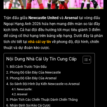
Trận đấu giữa
Newcastle United
và
Arsenal
tại vòng đấu
Ngoại Hạng Anh 2026 hứa hẹn mang đến màn so tài đầy
kịch tính. Cả hai đội đều hướng tới mục tiêu giành 3 điểm
để củng cố thứ hạng trên bảng xếp hạng. Dưới đây là phân
tích chi tiết tại
nhà cái uy tín
về phong độ, đội hình, chiến
thuật và dự đoán kèo cược.
Nội Dung Nhà Cái Uy Tín Cung Cấp
Bối Cảnh Trước Trận Đấu
Phong Độ Gần Đây Của Newcastle
Phong Độ Gần Đây Của Arsenal
So Sánh Đội Hình Dự Kiến Newcastle vs Arsenal
Newcastle:
Arsenal
Phân Tích Các Chiến Thuật Dành Chiến Thắng
Nhận Định Soi Kèo Cá Cược