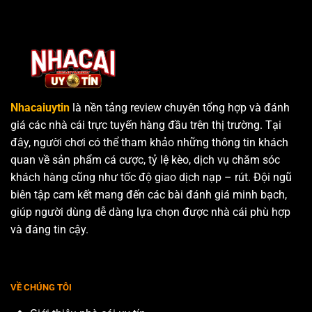
Nhacaiuytin
là nền tảng review chuyên tổng hợp và đánh
giá các nhà cái trực tuyến hàng đầu trên thị trường. Tại
đây, người chơi có thể tham khảo những thông tin khách
quan về sản phẩm cá cược, tỷ lệ kèo, dịch vụ chăm sóc
khách hàng cũng như tốc độ giao dịch nạp – rút. Đội ngũ
biên tập cam kết mang đến các bài đánh giá minh bạch,
giúp người dùng dễ dàng lựa chọn được nhà cái phù hợp
và đáng tin cậy.
VỀ CHÚNG TÔI