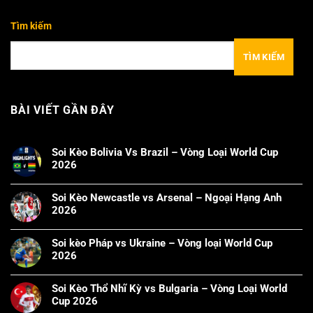
Tìm kiếm
TÌM KIẾM
BÀI VIẾT GẦN ĐÂY
Soi Kèo Bolivia Vs Brazil – Vòng Loại World Cup
2026
Soi Kèo Newcastle vs Arsenal – Ngoại Hạng Anh
2026
Soi kèo Pháp vs Ukraine – Vòng loại World Cup
2026
Soi Kèo Thổ Nhĩ Kỳ vs Bulgaria – Vòng Loại World
Cup 2026