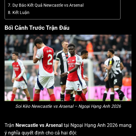
Dự Báo Kết Quả Newcastle vs Arsenal
Kết Luận
Bối Cảnh Trước Trận Đấu
Soi Kèo Newcastle vs Arsenal – Ngoại Hạng Anh 2026
Trận
Newcastle vs Arsenal
tại Ngoại Hạng Anh 2026 mang
ý nghĩa quyết định cho cả hai đội: