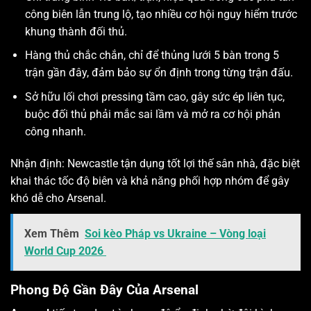
công biên lẫn trung lộ, tạo nhiều cơ hội nguy hiểm trước
khung thành đối thủ.
Hàng thủ chắc chắn, chỉ để thủng lưới 5 bàn trong 5
trận gần đây, đảm bảo sự ổn định trong từng trận đấu.
Sở hữu lối chơi pressing tầm cao, gây sức ép liên tục,
buộc đối thủ phải mắc sai lầm và mở ra cơ hội phản
công nhanh.
Nhận định: Newcastle tận dụng tốt lợi thế sân nhà, đặc biệt
khai thác tốc độ biên và khả năng phối hợp nhóm để gây
khó dễ cho Arsenal.
Xem Thêm
Soi kèo Pháp vs Ukraine – Vòng loại
World Cup 2026
Phong Độ Gần Đây Của Arsenal