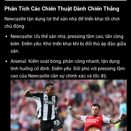
Phân Tích Các Chiến Thuật Dành Chiến Thắng
Newcastle tận dụng
lợi thế sân nhà
để triển khai lối chơi
chủ động:
Newcastle:
Ưu thế sân nhà, pressing tầm cao, tấn công
biên. Điểm yếu: Khó triển khai khi bị đối thủ áp đảo giữa
sân.
Arsenal:
Kiểm soát bóng, phản công nhanh, tận dụng
tình huống cố định. Điểm yếu: Đối phó với pressing tầm
cao của Newcastle cần sự chính xác và tốc độ.