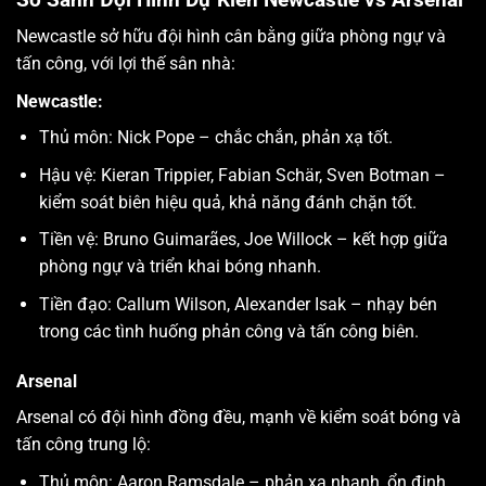
Newcastle sở hữu đội hình cân bằng giữa phòng ngự và
tấn công, với lợi thế sân nhà:
Newcastle:
Thủ môn: Nick Pope – chắc chắn, phản xạ tốt.
Hậu vệ: Kieran Trippier, Fabian Schär, Sven Botman –
kiểm soát biên hiệu quả, khả năng đánh chặn tốt.
Tiền vệ: Bruno Guimarães, Joe Willock – kết hợp giữa
phòng ngự và triển khai bóng nhanh.
Tiền đạo: Callum Wilson, Alexander Isak – nhạy bén
trong các tình huống phản công và tấn công biên.
Arsenal
Arsenal có đội hình đồng đều, mạnh về kiểm soát bóng và
tấn công trung lộ:
Thủ môn: Aaron Ramsdale – phản xạ nhanh, ổn định