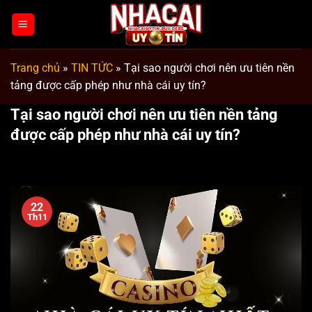
Bỏ
qua
nội
dung
Trang chủ
»
TIN TỨC
»
Tại sao người chơi nên ưu tiên nền
tảng được cấp phép như nhà cái uy tín?
Tại sao người chơi nên ưu tiên nền tảng
được cấp phép như nhà cái uy tín?
22
Th11