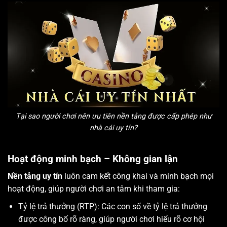
Tại sao người chơi nên ưu tiên nền tảng được cấp phép như
nhà cái uy tín?
Hoạt động minh bạch – Không gian lận
Nền tảng uy tín
luôn cam kết công khai và minh bạch mọi
hoạt động, giúp người chơi an tâm khi tham gia:
Tỷ lệ trả thưởng (RTP):
Các con số về tỷ lệ trả thưởng
được công bố rõ ràng, giúp người chơi hiểu rõ cơ hội