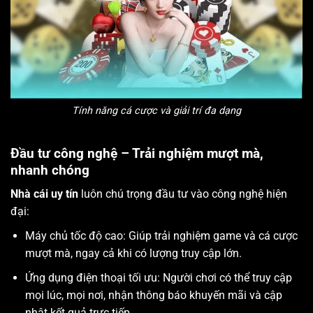
Tính năng cá cược và giải trí đa dạng
Đầu tư công nghệ – Trải nghiệm mượt mà,
nhanh chóng
Nhà cái uy tín
luôn chú trọng đầu tư vào công nghệ hiện
đại:
Máy chủ tốc độ cao:
Giúp trải nghiệm game và cá cược
mượt mà, ngay cả khi có lượng truy cập lớn.
Ứng dụng điện thoại tối ưu:
Người chơi có thể truy cập
mọi lúc, mọi nơi, nhận thông báo khuyến mãi và cập
nhật kết quả trực tiếp.