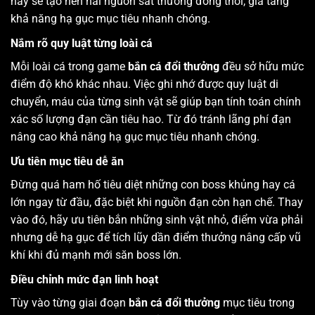
này sẽ tạo nên hai nguồn sát thương đồng thời, gia tăng
khả năng hạ gục mục tiêu nhanh chóng.
Nắm rõ quy luật từng loài cá
Mỗi loài cá trong game
bắn cá đổi thưởng
đều sở hữu mức
điểm độ khó khác nhau. Việc ghi nhớ được quy luật di
chuyển, máu của từng sinh vật sẽ giúp bạn tính toán chính
xác số lượng đạn cần tiêu hao. Từ đó tránh lãng phí đạn
nâng cao khả năng hạ gục mục tiêu nhanh chóng.
Ưu tiên mục tiêu dễ ăn
Đừng quá ham hố tiêu diệt những con boss khủng hay cá
lớn ngay từ đầu, đặc biệt khi nguồn đạn còn hạn chế. Thay
vào đó, hãy ưu tiên bắn những sinh vật nhỏ, điểm vừa phải
nhưng dễ hạ gục để tích lũy dần điểm thưởng nâng cấp vũ
khí khi đủ mạnh mới săn boss lớn.
Điều chỉnh mức đạn linh hoạt
Tùy vào từng giai đoạn
bắn cá đổi thưởng
mục tiêu trong