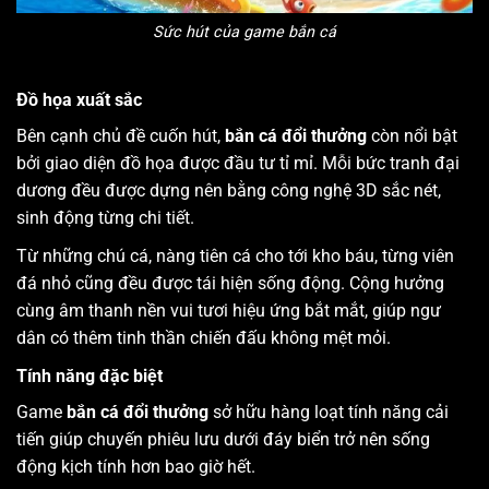
Sức hút của game bắn cá
Đồ họa xuất sắc
Bên cạnh chủ đề cuốn hút,
bắn cá đổi thưởng
còn nổi bật
bởi giao diện đồ họa được đầu tư tỉ mỉ. Mỗi bức tranh đại
dương đều được dựng nên bằng công nghệ 3D sắc nét,
sinh động từng chi tiết.
Từ những chú cá, nàng tiên cá cho tới kho báu, từng viên
đá nhỏ cũng đều được tái hiện sống động. Cộng hưởng
cùng âm thanh nền vui tươi hiệu ứng bắt mắt, giúp ngư
dân có thêm tinh thần chiến đấu không mệt mỏi.
Tính năng đặc biệt
Game
bắn cá đổi thưởng
sở hữu hàng loạt tính năng cải
tiến giúp chuyến phiêu lưu dưới đáy biển trở nên sống
động kịch tính hơn bao giờ hết.