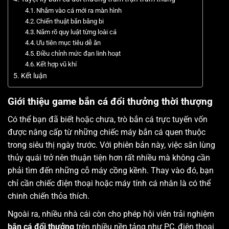
Nhắm vào cá mới ra màn hình
Chiến thuật bắn băng bi
Nắm rõ quy luật từng loài cá
Ưu tiên mục tiêu dễ ăn
Điều chỉnh mức đạn linh hoạt
Kết hợp vũ khí
Kết luận
Giới thiệu game bắn cá đổi thưởng thời thượng
Có thể bạn đã biết hoặc chưa, trò bắn cá trực tuyến vốn
được nâng cấp từ những chiếc máy bắn cá quen thuộc
trong siêu thị ngày trước. Với phiên bản này, việc săn lùng
thủy quái trở nên thuận tiện hơn rất nhiều mà không cần
phải tìm đến những cỗ máy cồng kềnh. Thay vào đó, bạn
chỉ cần chiếc điện thoại hoặc máy tính cá nhân là có thể
chinh chiến thỏa thích.
Ngoài ra, nhiều nhà cái còn cho phép hội viên trải nghiệm
bắn cá đổi thưởng
trên nhiều nền tảng như PC, điện thoại