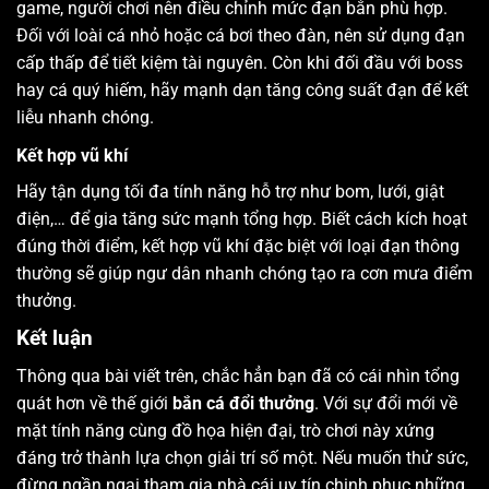
game, người chơi nên điều chỉnh mức đạn bắn phù hợp.
Đối với loài cá nhỏ hoặc cá bơi theo đàn, nên sử dụng đạn
cấp thấp để tiết kiệm tài nguyên. Còn khi đối đầu với boss
hay cá quý hiếm, hãy mạnh dạn tăng công suất đạn để kết
liễu nhanh chóng.
Kết hợp vũ khí
Hãy tận dụng tối đa tính năng hỗ trợ như bom, lưới, giật
điện,… để gia tăng sức mạnh tổng hợp. Biết cách kích hoạt
đúng thời điểm, kết hợp vũ khí đặc biệt với loại đạn thông
thường sẽ giúp ngư dân nhanh chóng tạo ra cơn mưa điểm
thưởng.
Kết luận
Thông qua bài viết trên, chắc hẳn bạn đã có cái nhìn tổng
quát hơn về thế giới
bắn cá đổi thưởng
. Với sự đổi mới về
mặt tính năng cùng đồ họa hiện đại, trò chơi này xứng
đáng trở thành lựa chọn giải trí số một. Nếu muốn thử sức,
đừng ngần ngại tham gia nhà cái uy tín chinh phục những