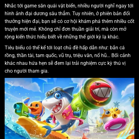
Nhắc tới game săn quái vật biển, nhiều người nghĩ ngay tới
hình ảnh đại dương sâu thẳm. Tuy nhiên, ở phiên bản đổi
thưởng hiện đại, bạn sẽ có cơ hội khám phá thêm nhiều cốt
truyện mới mẻ. Không chỉ đơn thuần giải trí, mà còn mở
rộng kiến thức hiểu biết về những thế giới kỳ lạ khác.
Tiêu biểu có thể kể tới loạt chủ đề hấp dẫn như: bắn cá
rồng, thần tài, tam quốc, vũ trụ, triệu vân, nổ hũ… Bối cảnh
khác nhau hứa hẹn sẽ đem lại trải nghiệm cực kỳ thú vị
cho người tham gia.