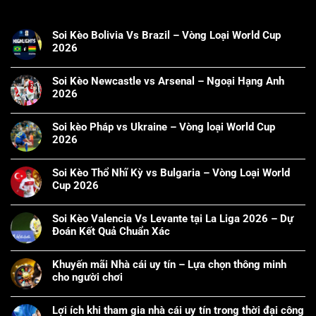
Soi Kèo Bolivia Vs Brazil – Vòng Loại World Cup
2026
Soi Kèo Newcastle vs Arsenal – Ngoại Hạng Anh
2026
Soi kèo Pháp vs Ukraine – Vòng loại World Cup
2026
Soi Kèo Thổ Nhĩ Kỳ vs Bulgaria – Vòng Loại World
Cup 2026
Soi Kèo Valencia Vs Levante tại La Liga 2026 – Dự
Đoán Kết Quả Chuẩn Xác
Khuyến mãi Nhà cái uy tín – Lựa chọn thông minh
cho người chơi
Lợi ích khi tham gia nhà cái uy tín trong thời đại công