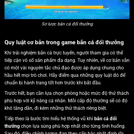
Sơ lược bắn cá đổi thưởng
Quy luật cơ bản trong game bắn cá đổi thưởng
Khi trải nghiệm bắn cá trực tuyến, người tham gia có thể
tiếp cận vô số sản phẩm đa dạng. Tuy nhiên, về cơ bản vẫn
có một vài nguyên tắc chủ đạo được áp dụng chung cho
hầu hết mọi trò chơi. Hãy điểm qua những quy luật đó để
chuẩn bị hành trang tốt hơn trước khi bắt đầu.
Trước hết, bạn cần lựa chọn phòng hoặc mức độ thử thách
phù hợp với kỹ năng cá nhân. Mỗi cấp độ thường sẽ có độ
khó tăng dần, đi kèm những thử thách riêng biệt.
Tiếp theo là bước tìm hiểu hệ thống vũ khí
bắn cá đổi
thưởng
chọn lựa súng phù hợp nhất cho từng tình huống.
Sau đó, điều chỉnh lượng đạn theo cấp bậc nhất định rồi