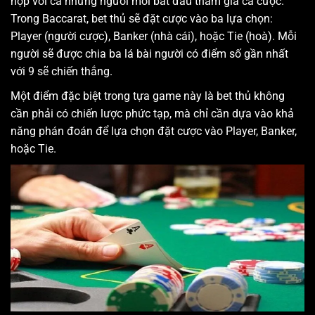
hợp với cả những người mới bắt đầu tham gia cá cược.
Trong Baccarat, bet thủ sẽ đặt cược vào ba lựa chọn:
Player (người cược), Banker (nhà cái), hoặc Tie (hoà). Mỗi
người sẽ được chia ba lá bài người có điểm số gần nhất
với 9 sẽ chiến thắng.
Một điểm đặc biệt trong tựa game này là bet thủ không
cần phải có chiến lược phức tạp, mà chỉ cần dựa vào khả
năng phán đoán để lựa chọn đặt cược vào Player, Banker,
hoặc Tie.