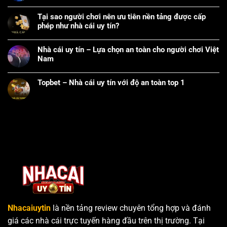
Tại sao người chơi nên ưu tiên nền tảng được cấp
phép như nhà cái uy tín?
Nhà cái uy tín – Lựa chọn an toàn cho người chơi Việt
Nam
Topbet – Nhà cái uy tín với độ an toàn top 1
Nhacaiuytin
là nền tảng review chuyên tổng hợp và đánh
giá các nhà cái trực tuyến hàng đầu trên thị trường. Tại