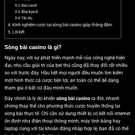
Baccarat
Blackjack
Tài xỉu
Kinh nghiệm cược tại sòng bài casino giúp thắng đậm
Lời kết
Sòng bài casino là gì?
Ngày nay, với sự phát triển mạnh mẽ của công nghệ hiện
đại, nhu cầu giải trí của bet thủ cũng đã thay đổi rất nhiều
so với trước đây. Hầu hết mọi người đều muốn tìm kiếm
một hình thức cá cược tiện lợi, an toàn có thể dễ dàng
tham gia ở bất cứ đâu mình muốn.
Đây chính là lý do khiến
sòng bài casino
ra đời, nhanh
chóng thay thế cho phương thức cược truyền thống tại
sòng bài thực tế. Chỉ cần sử dụng thiết bị có kết nối internet
ổn định như điện thoại thông minh, máy tính bảng hay
laptop cùng với tài khoản đăng nhập hợp lệ, bạn đã có thể