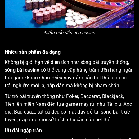
Điểm hấp dẫn của casino
Nhiều sản phẩm đa dạng
Không bị giới hạn về diện tích như sòng bài truyền thống,
sòng bài casino
có thể cung cấp hàng trăm đến hàng ngàn
tựa game khác nhau. Điều này đảm bảo bet thủ luôn có
trải nghiệm mới lạ, hấp dẫn mà không bị nhàm chán.
Từ trò bài truyền thống như Poker, Baccarat, Blackjack,
Tiến lên miền Nam đến tựa game may rủi như Tài xỉu, Xóc
đĩa, Bầu cua,… tất cả đều có mặt đầy đủ tại sòng bài trực
tuyến, đáp ứng mọi sở thích nhu cầu của bet thủ.
Ưu đãi ngập tràn