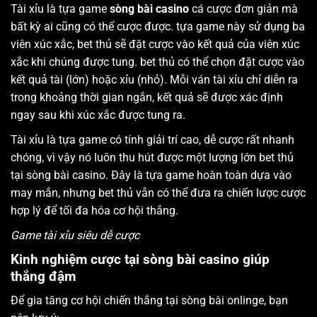
Tài xỉu là tựa game
sòng bài casino
cá cược đơn giản mà
bất kỳ ai cũng có thể cược được. tựa game này sử dụng ba
viên xúc xắc, bet thủ sẽ đặt cược vào kết quả của viên xúc
xắc khi chúng được tung. bet thủ có thể chọn đặt cược vào
kết quả tài (lớn) hoặc xỉu (nhỏ). Mỗi ván tài xỉu chỉ diễn ra
trong khoảng thời gian ngắn, kết quả sẽ được xác định
ngay sau khi xúc xắc được tung ra.
Tài xỉu là tựa game có tính giải trí cao, dễ cược rất nhanh
chóng, vì vậy nó luôn thu hút được một lượng lớn bet thủ
tại sòng bài casino. Đây là tựa game hoàn toàn dựa vào
may mắn, nhưng bet thủ vẫn có thể đưa ra chiến lược cược
hợp lý để tối đa hóa cơ hội thắng.
Game tài xỉu siêu dễ cược
Kinh nghiệm cược tại sòng bài casino giúp
thắng đậm
Để gia tăng cơ hội chiến thắng tại sòng bài onlinge, bạn