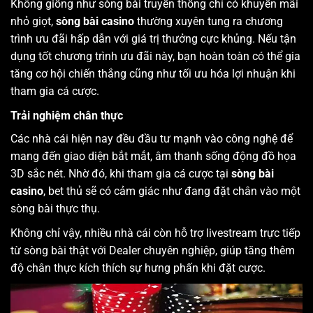
Không giống như sòng bài truyền thống chỉ có khuyến mãi
nhỏ giọt,
sòng bài casino
thường xuyên tung ra chương
trình ưu đãi hấp dẫn với giá trị thưởng cực khủng. Nếu tận
dụng tốt chương trình ưu đãi này, bạn hoàn toàn có thể gia
tăng cơ hội chiến thắng cũng như tối ưu hóa lợi nhuận khi
tham gia cá cược.
Trải nghiệm chân thực
Các nhà cái hiện nay đều đầu tư mạnh vào công nghệ để
mang đến giao diện bắt mắt, âm thanh sống động đồ họa
3D sắc nét. Nhờ đó, khi tham gia cá cược tại
sòng bài
casino
, bet thủ sẽ có cảm giác như đang đặt chân vào một
sòng bài thực thụ.
Không chỉ vậy, nhiều nhà cái còn hỗ trợ livestream trực tiếp
từ sòng bài thật với Dealer chuyên nghiệp, giúp tăng thêm
độ chân thực kích thích sự hưng phấn khi đặt cược.