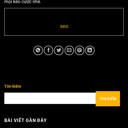
mọi kèo cược nhé.
seo
Tìm kiếm
TÌM KIẾM
BÀI VIẾT GẦN ĐÂY