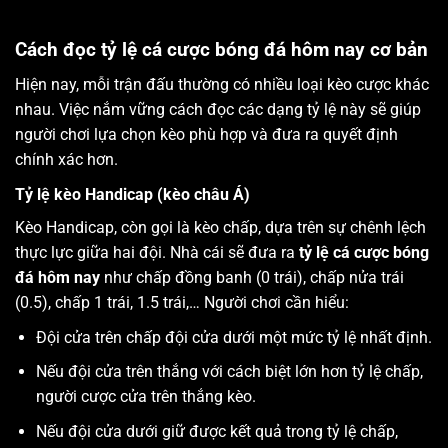
Cách đọc tỷ lệ cá cược bóng đá hôm nay cơ bản
Hiện nay, mỗi trận đấu thường có nhiều loại kèo cược khác
nhau. Việc nắm vững cách đọc các dạng tỷ lệ này sẽ giúp
người chơi lựa chọn kèo phù hợp và đưa ra quyết định
chính xác hơn.
Tỷ lệ kèo Handicap (kèo châu Á)
Kèo Handicap, còn gọi là kèo chấp, dựa trên sự chênh lệch
thực lực giữa hai đội. Nhà cái sẽ đưa ra
tỷ lệ cá cược bóng
đá hôm nay
như chấp đồng banh (0 trái), chấp nửa trái
(0.5), chấp 1 trái, 1.5 trái,… Người chơi cần hiểu:
Đội cửa trên chấp đội cửa dưới một mức tỷ lệ nhất định.
Nếu đội cửa trên thắng với cách biệt lớn hơn tỷ lệ chấp,
người cược cửa trên thắng kèo.
Nếu đội cửa dưới giữ được kết quả trong tỷ lệ chấp,