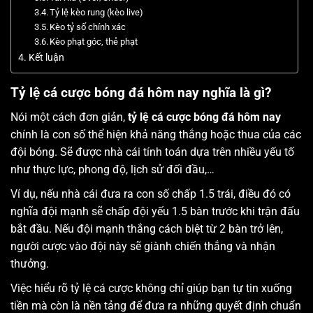
Tỷ lệ kèo rung (kèo live)
Kèo tỷ số chính xác
Kèo phạt góc, thẻ phạt
Kết luận
Tỷ lệ cá cược bóng đá hôm nay nghĩa là gì?
Nói một cách đơn giản,
tỷ lệ cá cược bóng đá hôm nay
chính là con số thể hiện khả năng thắng hoặc thua của các
đội bóng. Sẽ được nhà cái tính toán dựa trên nhiều yếu tố
như thực lực, phong độ, lịch sử đối đầu,…
Ví dụ, nếu nhà cái đưa ra con số chấp 1.5 trái, điều đó có
nghĩa đội mạnh sẽ chấp đội yếu 1.5 bàn trước khi trận đấu
bắt đầu. Nếu đội mạnh thắng cách biệt từ 2 bàn trở lên,
người cược vào đội này sẽ giành chiến thắng và nhận
thưởng.
Việc hiểu rõ tỷ lệ cá cược không chỉ giúp bạn tự tin xuống
tiền mà còn là nền tảng để đưa ra những quyết định chuẩn