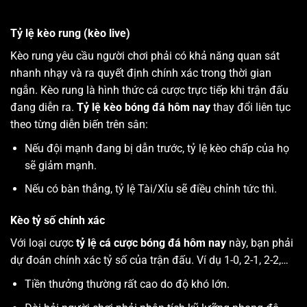
Tỷ lệ kèo rung (kèo live)
Kèo rung yêu cầu người chơi phải có khả năng quan sát
nhanh nhạy và ra quyết định chính xác trong thời gian
ngắn. Kèo rung là hình thức cá cược trực tiếp khi trận đấu
đang diễn ra.
Tỷ lệ kèo bóng đá hôm nay
thay đổi liên tục
theo từng diễn biến trên sân:
Nếu đội mạnh đang bị dẫn trước, tỷ lệ kèo chấp của họ
sẽ giảm mạnh.
Nếu có bàn thắng, tỷ lệ Tài/Xỉu sẽ điều chỉnh tức thì.
Kèo tỷ số chính xác
Với loại cược
tỷ lệ cá cược bóng đá hôm nay
này, bạn phải
dự đoán chính xác tỷ số của trận đấu. Ví dụ 1-0, 2-1, 2-2,…
Tiền thưởng thường rất cao do độ khó lớn.