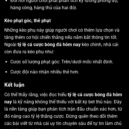
Đòi hỏi người chơi phải phân tích kỹ lưỡng phong độ,
hàng công, hàng thủ của hai đội.
Kèo phạt góc, thẻ phạt
Những kèo phụ này giúp người chơi có thêm lựa chọn và
tăng thêm cơ hội chiến thắng nếu nắm bắt thông tin tốt.
Ngoài
tỷ lệ cá cược bóng đá hôm nay
kèo chính, nhà cái
còn đưa ra kèo phụ như:
Cược số lượng phạt góc: Trên/dưới mốc nhất định.
Cược đội nào nhận nhiều thẻ hơn.
Kết luận
Có thể thấy rằng, việc đọc hiểu
tỷ lệ cá cược bóng đá hôm
nay
là kỹ năng không thể thiếu với bất kỳ bet thủ nào. Đây
là nền tảng giúp bạn phân tích trận đấu chuẩn xác hơn, từ
đó nâng cao tỷ lệ thắng cược. Đừng quên theo dõi thêm
các bài viết từ nhà cái uy tín chuyên sâu để tự tin làm chủ