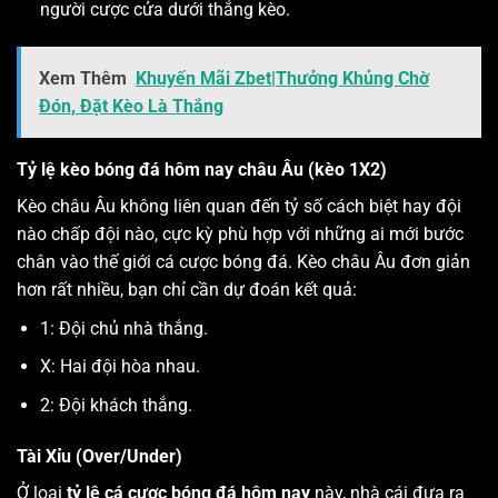
người cược cửa dưới thắng kèo.
Xem Thêm
Khuyến Mãi Zbet|Thưởng Khủng Chờ
Đón, Đặt Kèo Là Thắng
Tỷ lệ kèo bóng đá hôm nay châu Âu (kèo 1X2)
Kèo châu Âu không liên quan đến tỷ số cách biệt hay đội
nào chấp đội nào, cực kỳ phù hợp với những ai mới bước
chân vào thế giới cá cược bóng đá. Kèo châu Âu đơn giản
hơn rất nhiều, bạn chỉ cần dự đoán kết quả:
1: Đội chủ nhà thắng.
X: Hai đội hòa nhau.
2: Đội khách thắng.
Tài Xỉu (Over/Under)
Ở loại
tỷ lệ cá cược bóng đá hôm nay
này, nhà cái đưa ra