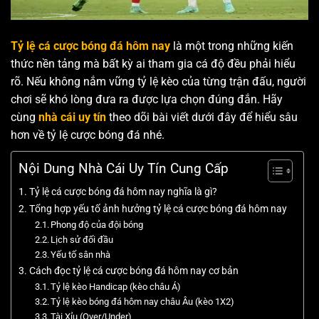
Tỷ lệ cá cược bóng đá
hôm nay
là một trong những kiến
thức nền tảng mà bất kỳ ai tham gia cá độ đều phải hiểu
rõ. Nếu không nắm vững tỷ lệ kèo của từng trận đấu, người
chơi sẽ khó lòng đưa ra được lựa chọn đúng đắn. Hãy
cùng
nhà cái uy tín
theo dõi bài viết dưới đây để hiểu sâu
hơn về tỷ lệ cược bóng đá nhé.
Nội Dung Nhà Cái Uy Tín Cung Cấp
Tỷ lệ cá cược bóng đá hôm nay nghĩa là gì?
Tổng hợp yếu tố ảnh hưởng tỷ lệ cá cược bóng đá hôm nay
Phong độ của đội bóng
Lịch sử đối đầu
Yếu tố sân nhà
Cách đọc tỷ lệ cá cược bóng đá hôm nay cơ bản
Tỷ lệ kèo Handicap (kèo châu Á)
Tỷ lệ kèo bóng đá hôm nay châu Âu (kèo 1X2)
Tài Xỉu (Over/Under)