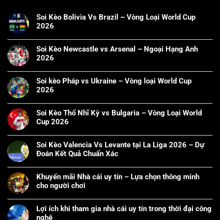
Soi Kèo Bolivia Vs Brazil – Vòng Loại World Cup
2026
Soi Kèo Newcastle vs Arsenal – Ngoại Hạng Anh
2026
Soi kèo Pháp vs Ukraine – Vòng loại World Cup
2026
Soi Kèo Thổ Nhĩ Kỳ vs Bulgaria – Vòng Loại World
Cup 2026
Soi Kèo Valencia Vs Levante tại La Liga 2026 – Dự
Đoán Kết Quả Chuẩn Xác
Khuyến mãi Nhà cái uy tín – Lựa chọn thông minh
cho người chơi
Lợi ích khi tham gia nhà cái uy tín trong thời đại công
nghệ